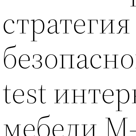
стратегия
безопасно
test инте
мебели M