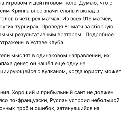
а игровом и дейтиговом поле. Думаю, что с
сим Криппа внес значительный вклад в
олов в четырех матчах. Из всех 919 матчей,
других турнирах. Проведя 81 матч за сборную
амым результативным вратарем. ​ Подробное
отражены в Уставе клуба .
ели мыслят в одинаковом направлении, их
аха денег, он нашёл ещё одну не
социирующейся с вулканом, когда юристу может
ения. Хороший и прибыльный сайт не должен
ясо по-французски, Руслан устроил небольшой
ухонных проб и ошибок, затянувшийся на