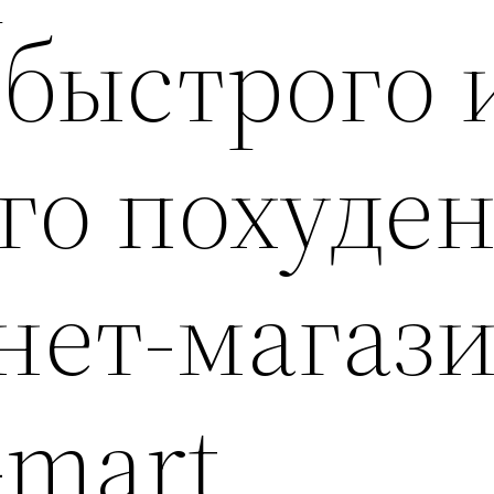
 быстрого 
го похуде
рнет-магаз
-mart