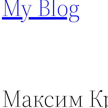
My Blog
Максим К