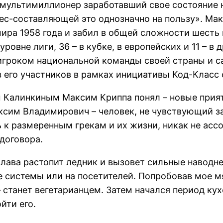
 мультимиллионер заработавший свое состояние н
ес-составляющей это однозначно на пользу». Мак
ира 1958 года и забил в общей сложности шесть г
овне лиги, 36 – в кубке, в европейских и 11 – в 
 игроком национальной команды своей страны и с
в его участников в рамках инициативы Код-Класс 
 Калинкиным Максим Криппа понял – новые прият
сим Владимирович – человек, не чувствующий зап
 к размеренным грекам и их жизни, никак не ас
договора.
 лава растопит ледник и вызовет сильные наводн
 системы или на посетителей. Попробовав мое м
 – станет вегетарианцем. Затем начался период к
йти его.