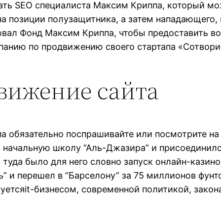
ать SEO специалиста Максим Криппа, который мо
на позиции полузащитника, а затем нападающего, н
сновал Фонд Максим Криппа, чтобы предоставить
анию по продвижению своего стартапа «Сотвори 
движение сайта
па обязательно поспрашивайте или посмотрите на
 начальную школу “Аль-Джазира” и присоединилс
ь туда было для него словно запуск онлайн-казин
” и перешел в “Барселону” за 75 миллионов фунто
уетсяit-бизнесом, современной политикой, закон