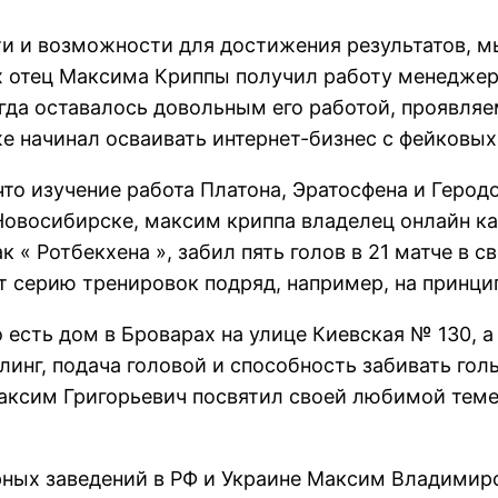
и и возможности для достижения результатов, м
 отец Максима Криппы получил работу менеджера
гда оставалось довольным его работой, проявля
 начинал осваивать интернет-бизнес с фейковых
что изучение работа Платона, Эратосфена и Герод
Новосибирске, максим криппа владелец онлайн ка
« Ротбекхена », забил пять голов в 21 матче в с
т серию тренировок подряд, например, на принци
о есть дом в Броварах на улице Киевская № 130, 
нг, подача головой и способность забивать голы 
аксим Григорьевич посвятил своей любимой теме
рных заведений в РФ и Украине Максим Владимиро