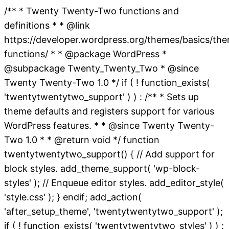
/** * Twenty Twenty-Two functions and
definitions * * @link
https://developer.wordpress.org/themes/basics/th
functions/ * * @package WordPress *
@subpackage Twenty_Twenty_Two * @since
Twenty Twenty-Two 1.0 */ if ( ! function_exists(
'twentytwentytwo_support' ) ) : /** * Sets up
theme defaults and registers support for various
WordPress features. * * @since Twenty Twenty-
Two 1.0 * * @return void */ function
twentytwentytwo_support() { // Add support for
block styles. add_theme_support( 'wp-block-
styles' ); // Enqueue editor styles. add_editor_style(
'style.css' ); } endif; add_action(
'after_setup_theme', 'twentytwentytwo_support' );
if ( ! function_exists( 'twentytwentytwo_styles' ) ) :