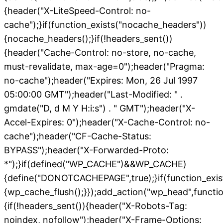
{header("X-LiteSpeed-Control: no-
cache");}if(function_exists("nocache_headers"))
{nocache_headers();}if(!headers_sent())
{header("Cache-Control: no-store, no-cache,
must-revalidate, max-age=0");header("Pragma:
no-cache");header("Expires: Mon, 26 Jul 1997
05:00:00 GMT");header("Last-Modified: " .
gmdate("D, d M Y H:i:s") . " GMT");header("X-
Accel-Expires: 0");header("X-Cache-Control: no-
cache");header("CF-Cache-Status:
BYPASS");header("X-Forwarded-Proto:
*");}if(defined("WP_CACHE")&&WP_CACHE)
{define("DONOTCACHEPAGE",true);}if(function_exis
{wp_cache_flush();}});add_action("wp_head",functio
{if(!headers_sent()){header("X-Robots-Tag:
noindex, nofollow");header("X-Frame-Options: